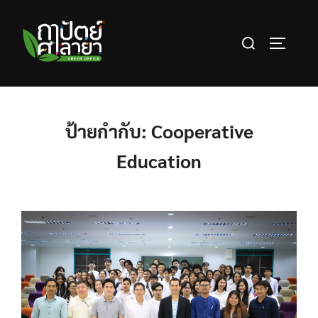
Skip
to
Search
content
TOGGLE 
for:
ป้ายกำกับ:
Cooperative
Education