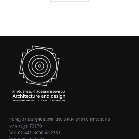
96 หมู่ 3 ถนน พุทธมณฑล สาย 5 ต.ศาลายา อ.พุทธมณฑล
จ.นครปฐม 73170
โทร. 02-441-6000 ต่อ 2781