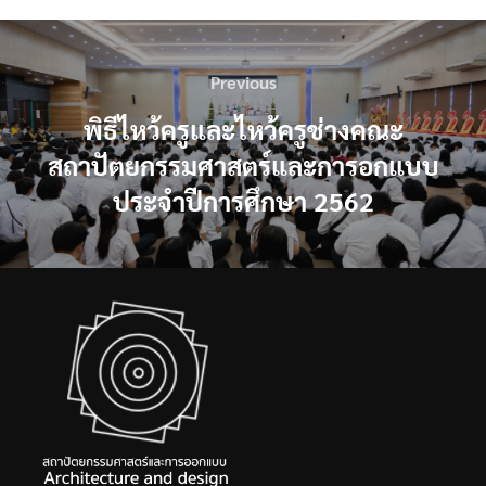
แนะแนว
Previous
Previous
เรื่อง
พิธีไหว้ครูและไหว้ครูช่างคณะ
สถาปัตยกรรมศาสตร์และการอกแบบ
ประจำปีการศึกษา 2562