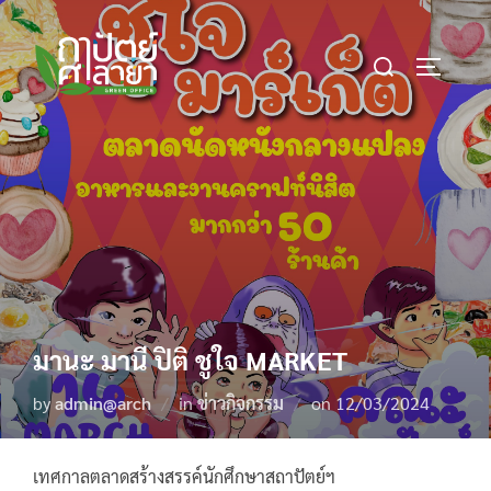
Skip
to
Search
content
TOGGLE 
for:
มานะ มานี ปิติ ชูใจ MARKET
Posted
by
admin@arch
in
ข่าวกิจกรรม
on
12/03/2024
on
เทศกาลตลาดสร้างสรรค์นักศึกษาสถาปัตย์ฯ