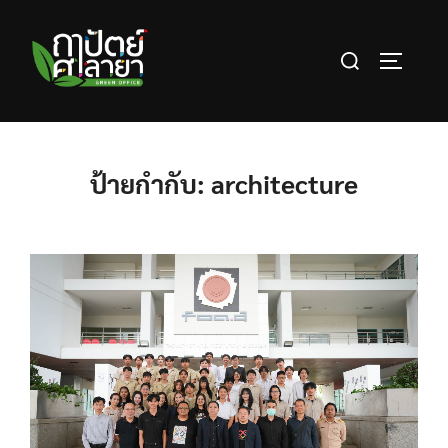
Skip
to
Search
content
TOGGLE 
for:
ป้ายกำกับ:
architecture