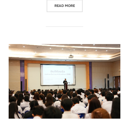
“KICK OFF”
READ MORE